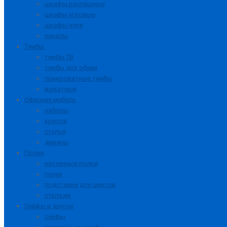
шкафы распашные
шкафы угловые
шкафы-купе
пеналы
Тумбы
тумбы ТВ
тумбы для обуви
прикроватные тумбы
выкатные
Офисная мебель
наборы
кресла
стулья
диваны
Полки
настенные полки
горки
подставки для цветов
стелажи
Сейфы и другое
сейфы