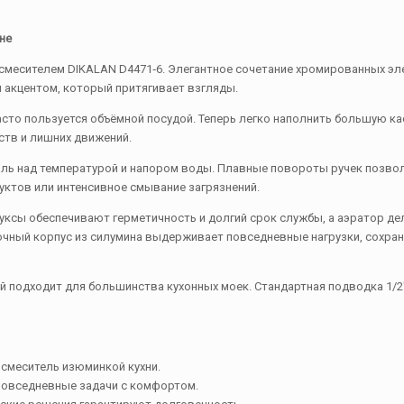
не
с смесителем DIKALAN D4471‑6. Элегантное сочетание хромированных эл
м акцентом, который притягивает взгляды.
часто пользуется объёмной посудой. Теперь легко наполнить большую к
ств и лишних движений.
оль над температурой и напором воды. Плавные повороты ручек позв
ктов или интенсивное смывание загрязнений.
уксы обеспечивают герметичность и долгий срок службы, а аэратор де
очный корпус из силумина выдерживает повседневные нагрузки, сохра
й подходит для большинства кухонных моек. Стандартная подводка 1/2
 смеситель изюминкой кухни.
повседневные задачи с комфортом.