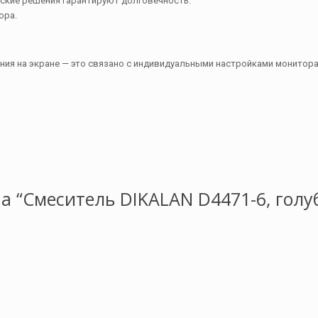
ские решения гарантируют долговечность.
ора.
ния на экране — это связано с индивидуальными настройками монитора
на “Смеситель DIKALAN D4471-6, голу