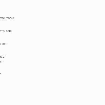
ементов и
астрюлю,
оляют
лает
няя
″