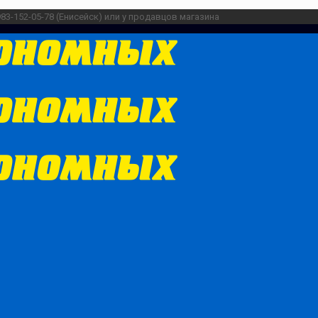
983-152-05-78 (Енисейск) или у продавцов магазина