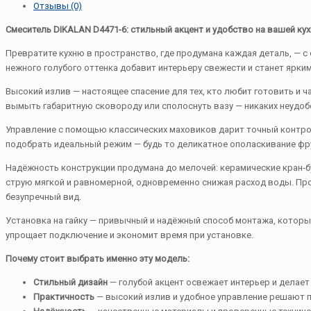
Отзывы (0)
Смеситель DIKALAN D4471-6: стильный акцент и удобство на вашей кух
Превратите кухню в пространство, где продумана каждая деталь, — 
нежного голубого оттенка добавит интерьеру свежести и станет ярки
Высокий излив — настоящее спасение для тех, кто любит готовить и 
вымыть габаритную сковороду или сполоснуть вазу — никаких неудоб
Управление с помощью классических маховиков дарит точный контр
подобрать идеальный режим — будь то деликатное ополаскивание фру
Надёжность конструкции продумана до мелочей: керамические кран‑б
струю мягкой и равномерной, одновременно снижая расход воды. Пр
безупречный вид.
Установка на гайку — привычный и надёжный способ монтажа, которы
упрощает подключение и экономит время при установке.
Почему стоит выбрать именно эту модель:
Стильный дизайн
— голубой акцент освежает интерьер и делает
Практичность
— высокий излив и удобное управление решают 