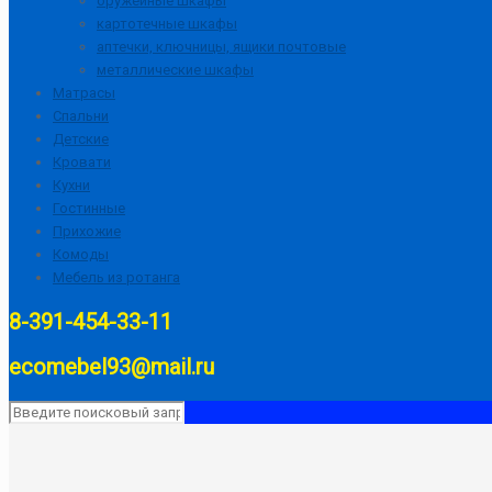
оружейные шкафы
картотечные шкафы
аптечки, ключницы, ящики почтовые
металлические шкафы
Матрасы
Спальни
Детские
Кровати
Кухни
Гостинные
Прихожие
Комоды
Мебель из ротанга
8-391-454-33-11
ecomebel93@mail.ru