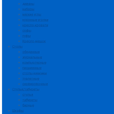
диваны
наборы
мягкие углы
кухонные уголки
кресло-кровати
софы
пуфы
Кресло-мешок
Столы
обеденные
журнальные
компьютерные
письменные
столы-кинижки
туалетные
сервировочные
Стулья/табуреты
стулья
табуреты
барные
Шкафы