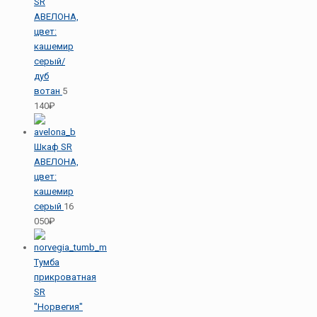
SR
АВЕЛОНА,
цвет:
кашемир
серый/
дуб
вотан
5
140₽
Шкаф SR
АВЕЛОНА,
цвет:
кашемир
серый
16
050₽
Тумба
прикроватная
SR
"Норвегия"