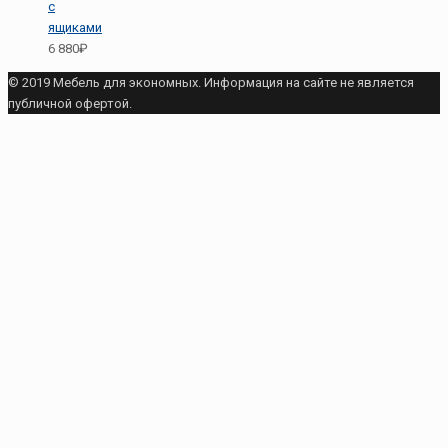
с
ящиками
6 880₽
© 2019 Мебель для экономных. Информация на сайте не является
публичной офертой.