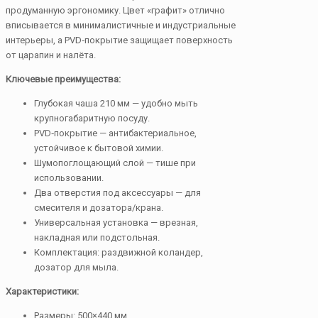
продуманную эргономику. Цвет «графит» отлично
вписывается в минималистичные и индустриальные
интерьеры, а PVD‑покрытие защищает поверхность
от царапин и налёта.
Ключевые преимущества:
Глубокая чаша 210 мм — удобно мыть
крупногабаритную посуду.
PVD‑покрытие — антибактериальное,
устойчивое к бытовой химии.
Шумопоглощающий слой — тише при
использовании.
Два отверстия под аксессуары — для
смесителя и дозатора/крана.
Универсальная установка — врезная,
накладная или подстольная.
Комплектация: раздвижной коландер,
дозатор для мыла.
Характеристики:
Размеры: 500×440 мм.