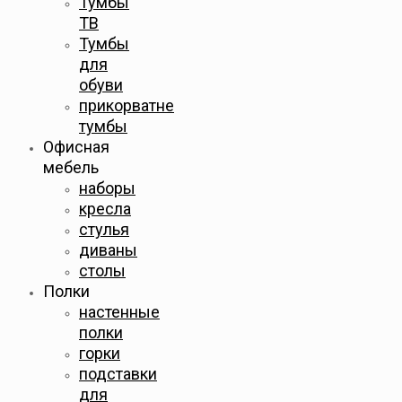
Тумбы
ТВ
Тумбы
для
обуви
прикорватне
тумбы
Офисная
мебель
наборы
кресла
стулья
диваны
столы
Полки
настенные
полки
горки
подставки
для