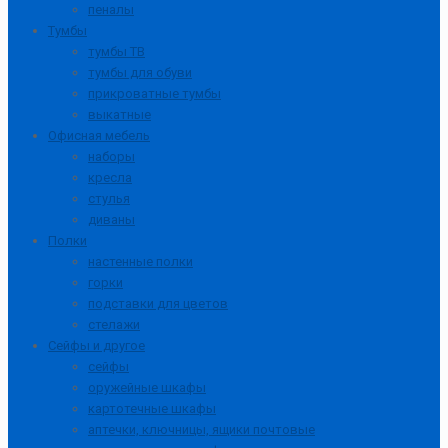
пеналы
Тумбы
тумбы ТВ
тумбы для обуви
прикроватные тумбы
выкатные
Офисная мебель
наборы
кресла
стулья
диваны
Полки
настенные полки
горки
подставки для цветов
стелажи
Сейфы и другое
сейфы
оружейные шкафы
картотечные шкафы
аптечки, ключницы, ящики почтовые