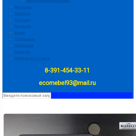
металлические шкафы
Матрасы
Спальни
Детские
Кровати
Кухни
Гостинные
Прихожие
Комоды
Мебель из ротанга
8-391-454-33-11
ecomebel93@mail.ru