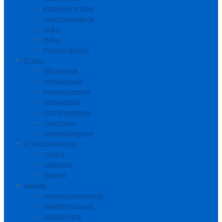
кухонные уголки
кресло-кровати
софы
пуфы
Кресло-мешок
Столы
обеденные
журнальные
компьютерные
письменные
столы-кинижки
туалетные
сервировочные
Стулья/табуреты
стулья
табуреты
барные
Шкафы
шкафы распашные
шкафы угловые
шкафы-купе