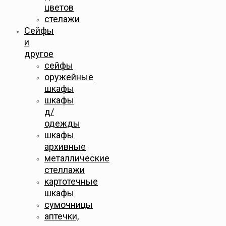
цветов
стелажи
Сейфы
и
другое
сейфы
оружейные
шкафы
шкафы
д/
одежды
шкафы
архивные
металлические
стеллажи
картотечные
шкафы
сумочницы
аптечки,