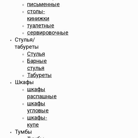
письменные
столы-
кинижки
туалетные
сервировочные
Стулья/
табуреты
Стулья
Барные
стулья
Табуреты
Шкафы
шкафы
распашные
шкафы
угловые
шкафы-
купе
Тумбы