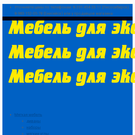
Уточняйте цены по телефонам:
8-391-454-33-11 (Лесосибирск)
8-983-152-05-78 (Енисейск) или у продавцов магазина
Мягкая мебель
диваны
наборы
мягкие углы