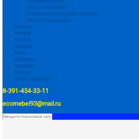
оружейные шкафы
картотечные шкафы
аптечки, ключницы, ящики почтовые
металлические шкафы
Матрасы
Спальни
Детские
Кровати
Кухни
Гостинные
Прихожие
Комоды
Мебель из ротанга
8-391-454-33-11
ecomebel93@mail.ru