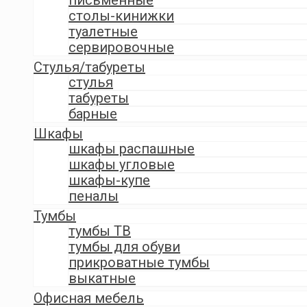
столы-кинижки
туалетные
сервировочные
Стулья/табуреты
стулья
табуреты
барные
Шкафы
шкафы распашные
шкафы угловые
шкафы-купе
пеналы
Тумбы
тумбы ТВ
тумбы для обуви
прикроватные тумбы
выкатные
Офисная мебель