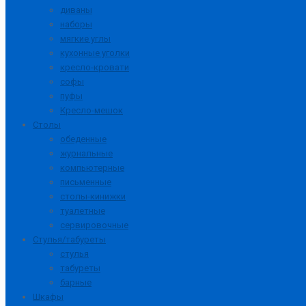
диваны
наборы
мягкие углы
кухонные уголки
кресло-кровати
софы
пуфы
Кресло-мешок
Столы
обеденные
журнальные
компьютерные
письменные
столы-кинижки
туалетные
сервировочные
Стулья/табуреты
стулья
табуреты
барные
Шкафы