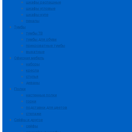
шкафы распашные
шкафы угловые
шкафы-купе
пеналы
Тумбы
тумбы ТВ
тумбы для обуви
прикроватные тумбы
выкатные
Офисная мебель
наборы
кресла
стулья
диваны
Полки
настенные полки
горки
подставки для цветов
стелажи
Сейфы и другое
сейфы