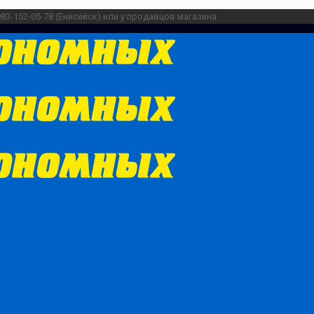
983-152-05-78 (Енисейск) или у продавцов магазина