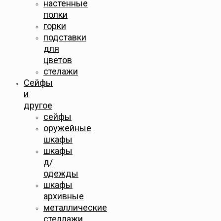
настенные
полки
горки
подставки
для
цветов
стелажи
Сейфы
и
другое
сейфы
оружейные
шкафы
шкафы
д/
одежды
шкафы
архивные
металлические
стеллажи