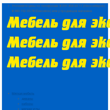
Уточняйте цены по телефонам:
8-391-454-33-11 (Лесосибирск)
8-983-152-05-78 (Енисейск) или у продавцов магазина
Мягкая мебель
диваны
наборы
мягкие углы