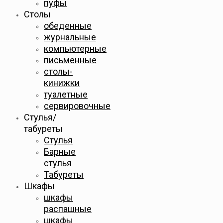
пуфы
Столы
обеденные
журнальные
компьютерные
письменные
столы-
кинижки
туалетные
сервировочные
Стулья/
табуреты
Стулья
Барные
стулья
Табуреты
Шкафы
шкафы
распашные
шкафы