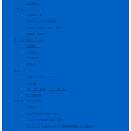
пеналы
Тумбы
тумбы ТВ
тумбы для обуви
прикроватные тумбы
выкатные
Офисная мебель
наборы
кресла
стулья
диваны
Полки
настенные полки
горки
подставки для цветов
стелажи
Сейфы и другое
сейфы
оружейные шкафы
картотечные шкафы
аптечки, ключницы, ящики почтовые