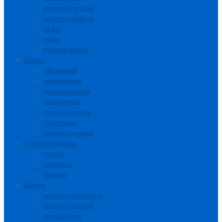
кухонные уголки
кресло-кровати
софы
пуфы
Кресло-мешок
Столы
обеденные
журнальные
компьютерные
письменные
столы-кинижки
туалетные
сервировочные
Стулья/табуреты
стулья
табуреты
барные
Шкафы
шкафы распашные
шкафы угловые
шкафы-купе