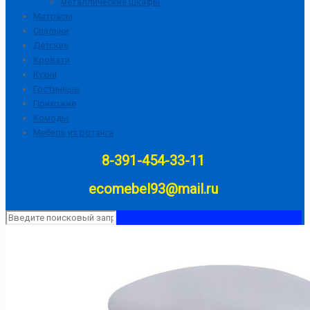
металлические шкафы
Матрасы
Спальни
Детские
Кровати
Кухни
Гостинные
Прихожие
Комоды
Мебель из ротанга
8-391-454-33-11
ecomebel93@mail.ru