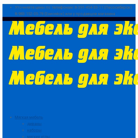
Уточняйте цены по телефонам:
8-391-454-33-11 (Лесосибирск)
8-983-152-05-78 (Енисейск) или у продавцов магазина
Мягкая мебель
диваны
наборы
мягкие углы