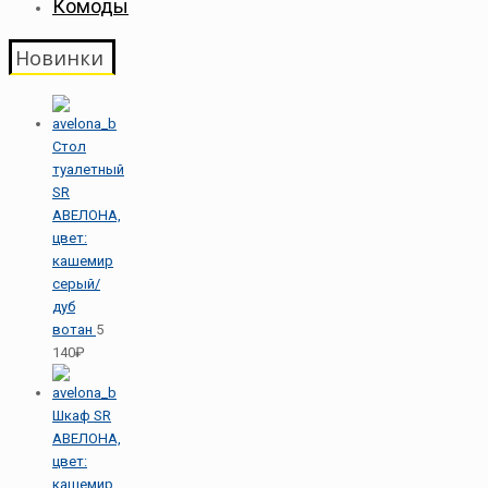
Комоды
Новинки
Стол
туалетный
SR
АВЕЛОНА,
цвет:
кашемир
серый/
дуб
вотан
5
140₽
Шкаф SR
АВЕЛОНА,
цвет:
кашемир