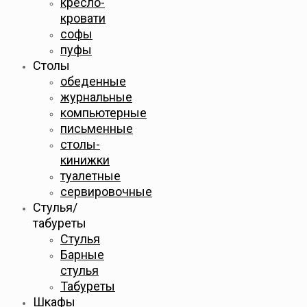
кресло-
кровати
софы
пуфы
Столы
обеденные
журнальные
компьютерные
письменные
столы-
кинижки
туалетные
сервировочные
Стулья/
табуреты
Стулья
Барные
стулья
Табуреты
Шкафы