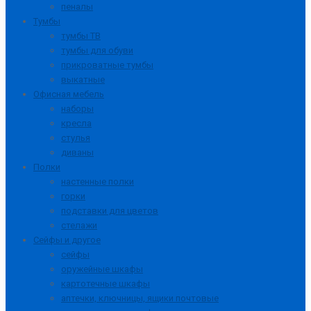
пеналы
Тумбы
тумбы ТВ
тумбы для обуви
прикроватные тумбы
выкатные
Офисная мебель
наборы
кресла
стулья
диваны
Полки
настенные полки
горки
подставки для цветов
стелажи
Сейфы и другое
сейфы
оружейные шкафы
картотечные шкафы
аптечки, ключницы, ящики почтовые