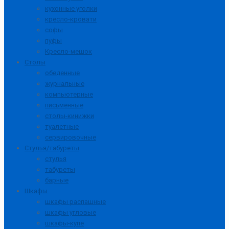
кухонные уголки
кресло-кровати
софы
пуфы
Кресло-мешок
Столы
обеденные
журнальные
компьютерные
письменные
столы-кинижки
туалетные
сервировочные
Стулья/табуреты
стулья
табуреты
барные
Шкафы
шкафы распашные
шкафы угловые
шкафы-купе