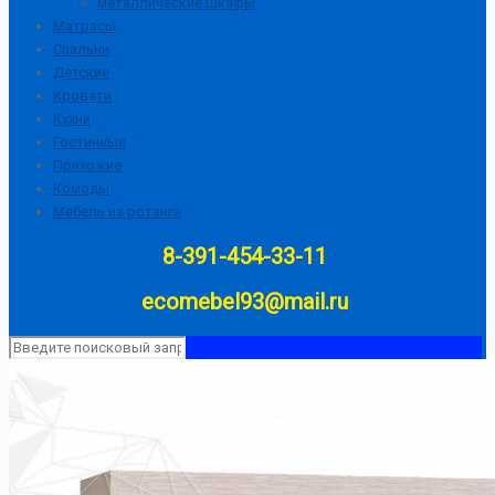
металлические шкафы
Матрасы
Спальни
Детские
Кровати
Кухни
Гостинные
Прихожие
Комоды
Мебель из ротанга
8-391-454-33-11
ecomebel93@mail.ru