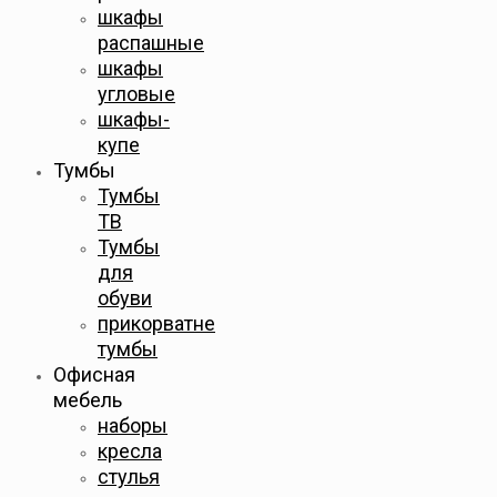
шкафы
распашные
шкафы
угловые
шкафы-
купе
Тумбы
Тумбы
ТВ
Тумбы
для
обуви
прикорватне
тумбы
Офисная
мебель
наборы
кресла
стулья