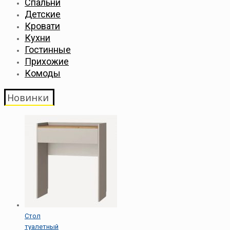
Спальни
Детские
Кровати
Кухни
Гостинные
Прихожие
Комоды
Новинки
Стол
туалетный