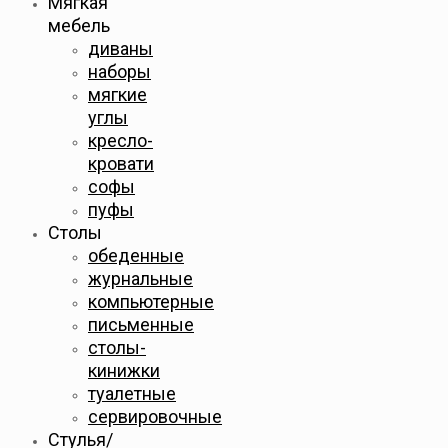
Мягкая
мебель
диваны
наборы
мягкие
углы
кресло-
кровати
софы
пуфы
Столы
обеденные
журнальные
компьютерные
письменные
столы-
кинижки
туалетные
сервировочные
Стулья/