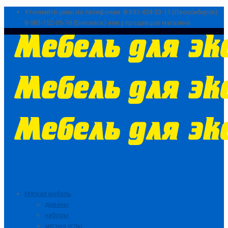
Уточняйте цены по телефонам:
8-391-454-33-11 (Лесосибирск)
8-983-152-05-78 (Енисейск) или у продавцов магазина
Мягкая мебель
диваны
наборы
мягкие углы