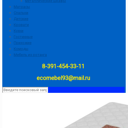
металлические шкафы
Матрасы
Спальни
Детские
Кровати
Кухни
Гостинные
Прихожие
Комоды
Мебель из ротанга
8-391-454-33-11
ecomebel93@mail.ru