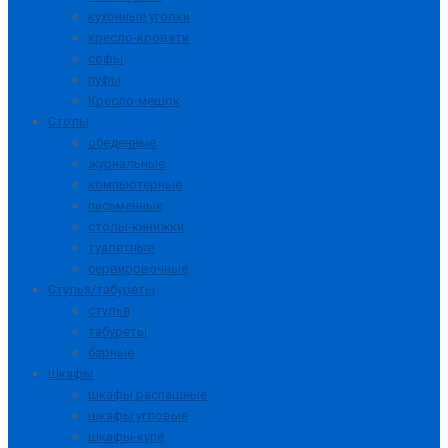
кухонные уголки
кресло-кровати
софы
пуфы
Кресло-мешок
Столы
обеденные
журнальные
компьютерные
письменные
столы-кинижки
туалетные
сервировочные
Стулья/табуреты
стулья
табуреты
барные
Шкафы
шкафы распашные
шкафы угловые
шкафы-купе