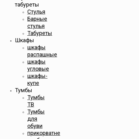
табуреты
Стулья
Барные
стулья
Табуреты
Шкафы
шкафы
распашные
шкафы
угловые
шкафы-
купе
Тумбы
Тумбы
ТВ
Тумбы
для
обуви
прикорватне