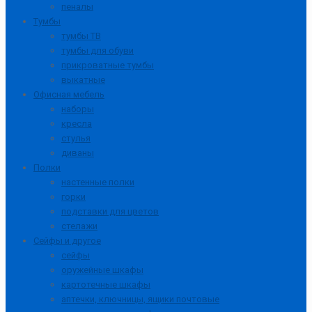
пеналы
Тумбы
тумбы ТВ
тумбы для обуви
прикроватные тумбы
выкатные
Офисная мебель
наборы
кресла
стулья
диваны
Полки
настенные полки
горки
подставки для цветов
стелажи
Сейфы и другое
сейфы
оружейные шкафы
картотечные шкафы
аптечки, ключницы, ящики почтовые