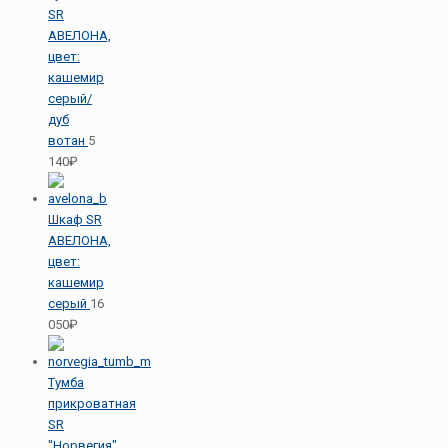
SR
АВЕЛОНА,
цвет:
кашемир
серый/
дуб
вотан
5
140₽
Шкаф SR
АВЕЛОНА,
цвет:
кашемир
серый
16
050₽
Тумба
прикроватная
SR
"Норвегия"