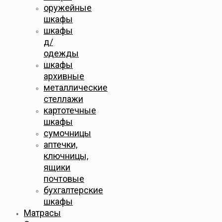
оружейные
шкафы
шкафы
д/
одежды
шкафы
архивные
металлические
стеллажи
картотечные
шкафы
сумочницы
аптечки,
ключницы,
ящики
почтовые
бухгалтерские
шкафы
Матрасы