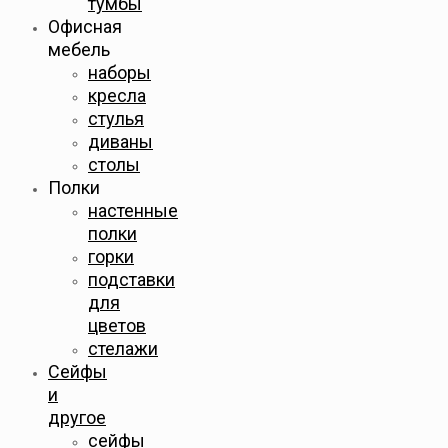
тумбы
Офисная
мебель
наборы
кресла
стулья
диваны
столы
Полки
настенные
полки
горки
подставки
для
цветов
стелажи
Сейфы
и
другое
сейфы