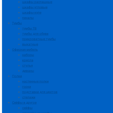
шкафы распашные
шкафы угловые
шкафы-купе
пеналы
Тумбы
тумбы ТВ
тумбы для обуви
прикроватные тумбы
выкатные
Офисная мебель
наборы
кресла
стулья
диваны
Полки
настенные полки
горки
подставки для цветов
стелажи
Сейфы и другое
сейфы