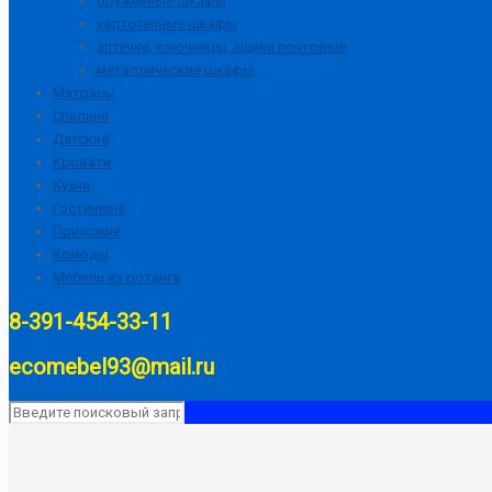
оружейные шкафы
картотечные шкафы
аптечки, ключницы, ящики почтовые
металлические шкафы
Матрасы
Спальни
Детские
Кровати
Кухни
Гостинные
Прихожие
Комоды
Мебель из ротанга
8-391-454-33-11
ecomebel93@mail.ru