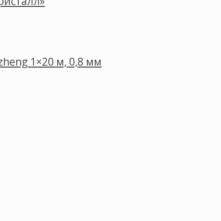
ристалл»
heng 1×20 м, 0,8 мм