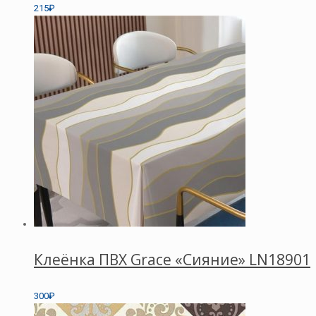
215₽
Клеёнка ПВХ Grace «Сияние» LN18901
300₽