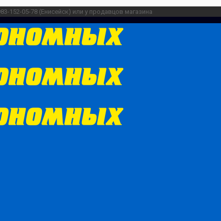
983-152-05-78 (Енисейск) или у продавцов магазина