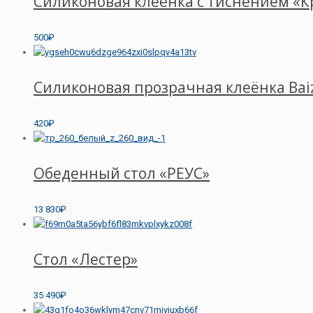
Силиконовая клеёнка с тиснением «К
500₽
Силиконовая прозрачная клеёнка Baiz
420₽
Обеденный стол «РЕУС»
13 830₽
Стол «Лестер»
35 490₽