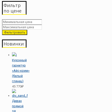
Фильтр
по цене
Фильтровать
Новинки
Кухонный
гарнитур
«Айс‑крим»
(белый
глянец)
45 770₽
Диван
прямой
SR