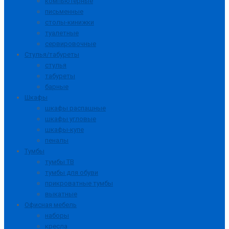
компьютерные
письменные
столы-кинижки
туалетные
сервировочные
Стулья/табуреты
стулья
табуреты
барные
Шкафы
шкафы распашные
шкафы угловые
шкафы-купе
пеналы
Тумбы
тумбы ТВ
тумбы для обуви
прикроватные тумбы
выкатные
Офисная мебель
наборы
кресла