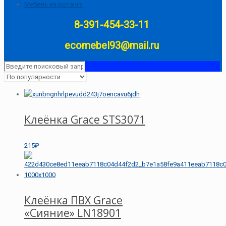
Мебель из ротанга
8-391-454-33-11
ecomebel93@mail.ru
Клеёнка Grace STS3071
215₽
Клеёнка ПВХ Grace
«Сияние» LN18901