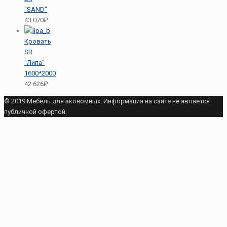
"SAND"
43 070₽
Кровать
SR
"Липа"
1600*2000
42 626₽
© 2019 Мебель для экономных. Информация на сайте не является
публичной офертой.