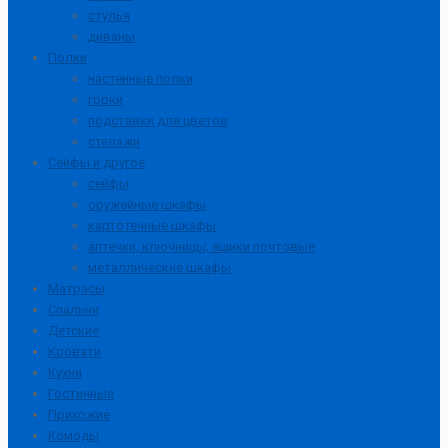
стулья
диваны
Полки
настенные полки
горки
подставки для цветов
стелажи
Сейфы и другое
сейфы
оружейные шкафы
картотечные шкафы
аптечки, ключницы, ящики почтовые
металлические шкафы
Матрасы
Спальни
Детские
Кровати
Кухни
Гостинные
Прихожие
Комоды