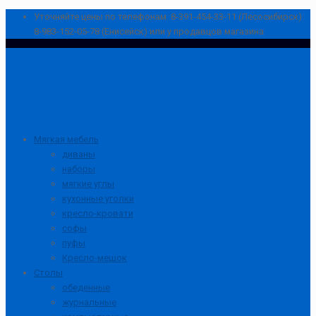
Уточняйте цены по телефонам:
8-391-454-33-11 (Лесосибирск)
8-983-152-05-78 (Енисейск) или у продавцов магазина
Мягкая мебель
диваны
наборы
мягкие углы
кухонные уголки
кресло-кровати
софы
пуфы
Кресло-мешок
Столы
обеденные
журнальные