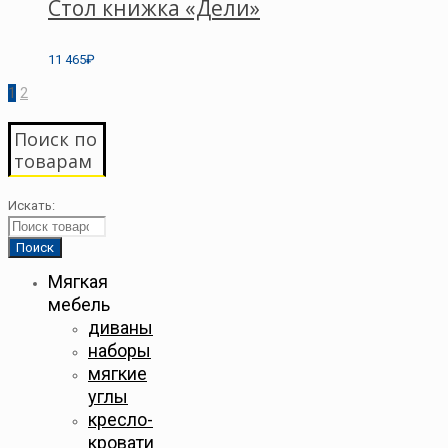
Стол книжка «Дели»
11 465₽
1
2
Поиск по
товарам
Искать:
Мягкая
мебель
диваны
наборы
мягкие
углы
кресло-
кровати