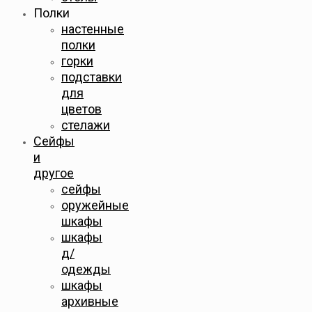
Полки
настенные
полки
горки
подставки
для
цветов
стелажи
Сейфы
и
другое
сейфы
оружейные
шкафы
шкафы
д/
одежды
шкафы
архивные