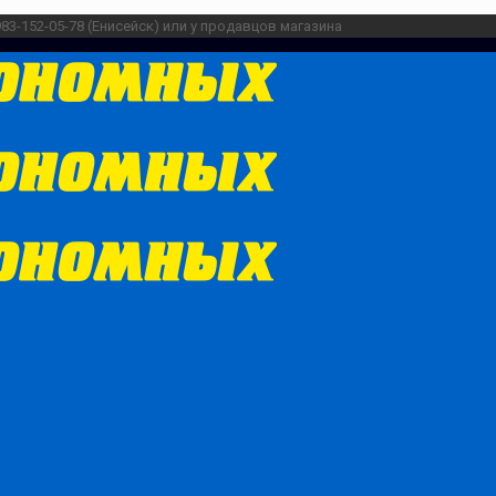
983-152-05-78 (Енисейск) или у продавцов магазина