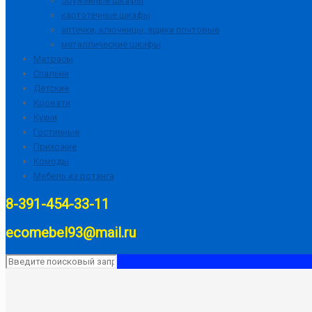
оружейные шкафы
картотечные шкафы
аптечки, ключницы, ящики почтовые
металлические шкафы
Матрасы
Спальни
Детские
Кровати
Кухни
Гостинные
Прихожие
Комоды
Мебель из ротанга
8-391-454-33-11
ecomebel93@mail.ru