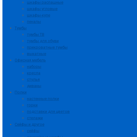
шкафы распашные
шкафы угловые
шкафы-купе
пеналы
Тумбы
тумбы ТВ
тумбы для обуви
прикроватные тумбы
выкатные
Офисная мебель
наборы
кресла
стулья
диваны
Полки
настенные полки
горки
подставки для цветов
стелажи
Сейфы и другое
сейфы