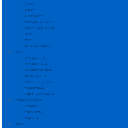
диваны
наборы
мягкие углы
кухонные уголки
кресло-кровати
софы
пуфы
Кресло-мешок
Столы
обеденные
журнальные
компьютерные
письменные
столы-кинижки
туалетные
сервировочные
Стулья/табуреты
стулья
табуреты
барные
Шкафы